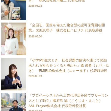
き） 株式会社實川耐工 代表取締役
2026.06.03
『全国初、医療を備えた複合型の認可保育園を開
業』太田恵理子 株式会社ハビリテ 代表取締役
2026.05.20
『小学6年生のとき、社会課題の解決を通じて笑顔
あふれる社会をつくると決めた』森 優希（もり・ゆ
き） EMIELD株式会社（エミールド）代表取締役
2026.05.13
『プロベーシストから広告代理店を経てフリーラン
スとして独立』國府島 誠（こうじま・まこと）
A&L Project株式会社 代表取締役社長