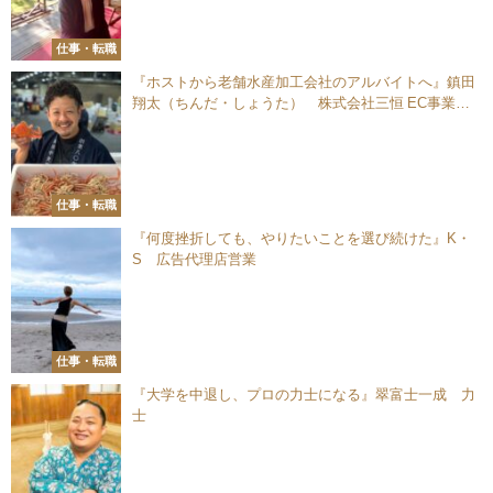
仕事・転職
『ホストから老舗水産加工会社のアルバイトへ』鎮田
翔太（ちんだ・しょうた） 株式会社三恒 EC事業部
部長
仕事・転職
『何度挫折しても、やりたいことを選び続けた』K・
S 広告代理店営業
仕事・転職
『大学を中退し、プロの力士になる』翠富士一成 力
士