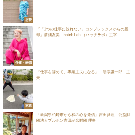
恋愛
『「1つの仕事に絞れない」コンプレックスからの脱
却』前畑友美 hatch Lab.（ハッチラボ）主宰
仕事・転職
『仕事を辞めて、専業主夫になる』 助宗謙一郎 主
夫
家族
『新潟県柏崎市から和の心を発信』吉田眞理 公益財
団法人ブルボン吉田記念財団 理事