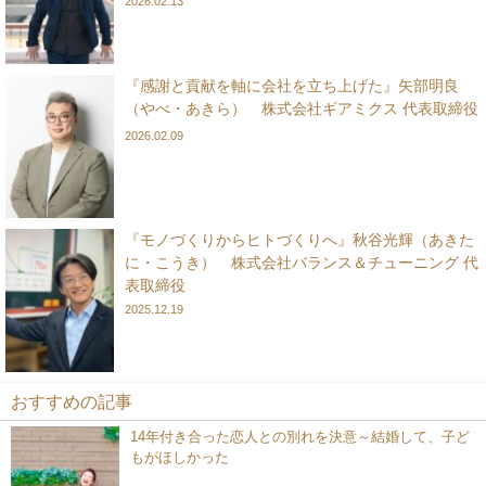
2026.02.13
『感謝と貢献を軸に会社を立ち上げた』矢部明良
（やべ・あきら） 株式会社ギアミクス 代表取締役
2026.02.09
『モノづくりからヒトづくりへ』秋谷光輝（あきた
に・こうき） 株式会社バランス＆チューニング 代
表取締役
2025.12.19
おすすめの記事
14年付き合った恋人との別れを決意～結婚して、子ど
もがほしかった