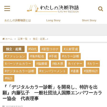
わたしの決断物語とは
Long Story
Short Story
ホーム
記事一覧
独立・起業
『「デジタルカラー診断」を開発し、特許を出願』
独立・起業
#50代
#新型コロナ
#人材育成
#ファッション
#海外駐在
#手術
#カラー診断
#パーソナルカラー
#脳腫瘍
#栃木県
#バイヤー
#カラー
#デジタルカラー診断
#エンパワーメント
#遺書
#国際特許
#特許
『「デジタルカラー診断」を開発し、特許を出
願』内藤弘子 一般社団法人国際エンパワーカラ
ー協会 代表理事
2023年8月30日