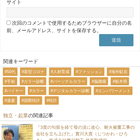
サイト
次回のコメントで使用するためブラウザーに自分の名
前、メールアドレス、サイトを保存する。
関連キーワード
#50代
#新型コロナ
#人材育成
#ファッション
#海外駐在
#手術
#カラー診断
#パーソナルカラー
#脳腫瘍
#栃木県
#バイヤー
#カラー
#デジタルカラー診断
#エンパワーメント
#遺書
#国際特許
#特許
独立・起業
の関連記事
『3度の勾留を経て母の涙に改心、耐火被覆工事の
会社を立ち上げた』實川大貴（じつかわ・ひろ