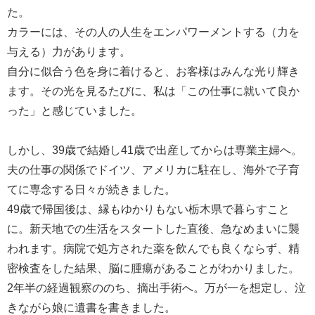
た。
カラーには、その人の人生をエンパワーメントする（力を
与える）力があります。
自分に似合う色を身に着けると、お客様はみんな光り輝き
ます。その光を見るたびに、私は「この仕事に就いて良か
った」と感じていました。
しかし、39歳で結婚し41歳で出産してからは専業主婦へ。
夫の仕事の関係でドイツ、アメリカに駐在し、海外で子育
てに専念する日々が続きました。
49歳で帰国後は、縁もゆかりもない栃木県で暮らすこと
に。新天地での生活をスタートした直後、急なめまいに襲
われます。病院で処方された薬を飲んでも良くならず、精
密検査をした結果、脳に腫瘍があることがわかりました。
2年半の経過観察ののち、摘出手術へ。万が一を想定し、泣
きながら娘に遺書を書きました。