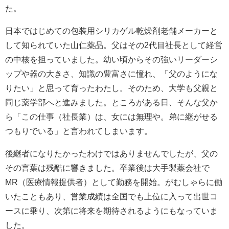
た。
日本ではじめての包装用シリカゲル乾燥剤老舗メーカーと
して知られていた山仁薬品。父はその2代目社長として経営
の中核を担っていました。幼い頃からその強いリーダーシ
ップや器の大きさ、知識の豊富さに憧れ、「父のようにな
りたい」と思って育ったわたし。そのため、大学も父親と
同じ薬学部へと進みました。ところがある日、そんな父か
ら「この仕事（社長業）は、女には無理や。弟に継がせる
つもりでいる」と言われてしまいます。
後継者になりたかったわけではありませんでしたが、父の
その言葉は残酷に響きました。卒業後は大手製薬会社で
MR（医療情報提供者）として勤務を開始。がむしゃらに働
いたこともあり、営業成績は全国でも上位に入って出世コ
ースに乗り、次第に将来を期待されるようにもなっていま
した。