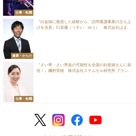
仕事・転職
『白血病に罹患した経験から、訪問看護事業の立ち上
げを決意』臼居優（うすい・ゆう） 株式会社はまリ
ハ 代表取締役／理学療法士
健康・からだ
『さい帯・さい帯血の可能性を全国の妊産婦さんに発
信！』磯村実穂 株式会社ステムセル研究所 ブランデ
ィング統括
仕事・転職