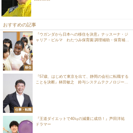
おすすめの記事
『ウガンダから日本への移住を決意』ナッスーナ・ジ
ャリア・ビルマ わたつみ保育園 調理補助・保育補助
員
移住
『57歳、はじめて東京を出て、静岡の会社に転職する
ことを決断』林田敏之 鈴与システムテクノロジー株
式会社 代表取締役社長
仕事・転職
『王道ダイエットで40㎏の減量に成功！』芦田洋祐
ドラマー