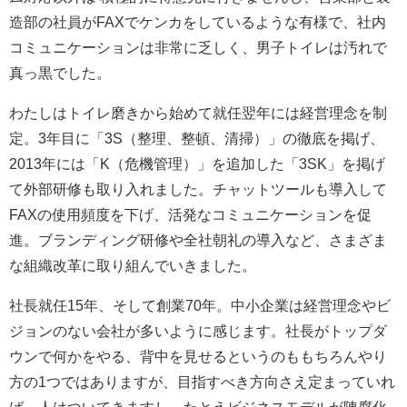
造部の社員がFAXでケンカをしているような有様で、社内
コミュニケーションは非常に乏しく、男子トイレは汚れで
真っ黒でした。
わたしはトイレ磨きから始めて就任翌年には経営理念を制
定。3年目に「3S（整理、整頓、清掃）」の徹底を掲げ、
2013年には「K（危機管理）」を追加した「3SK」を掲げ
て外部研修も取り入れました。チャットツールも導入して
FAXの使用頻度を下げ、活発なコミュニケーションを促
進。ブランディング研修や全社朝礼の導入など、さまざま
な組織改革に取り組んでいきました。
社長就任15年、そして創業70年。中小企業は経営理念やビ
ジョンのない会社が多いように感じます。社長がトップダ
ウンで何かをやる、背中を見せるというのももちろんやり
方の1つではありますが、目指すべき方向さえ定まっていれ
ば、人はついてきますし、たとえビジネスモデルが陳腐化