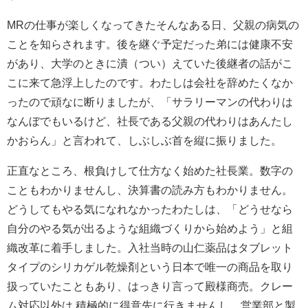
MRの仕事が楽しくなってきたそんなある日、父親の病気の
ことを知らされます。後を継ぐ予定だった弟には健康不安
があり、大学のときに潰（つい）えていた後継者の話がこ
こに来て急浮上したのです。わたしは会社を辞めたくなか
ったので頑なに断りましたが、「サラリーマンの代わりは
なんぼでもいるけど、社長である父親の代わりはあんたし
かおらん」と言われて、しぶしぶ首を縦に振りました。
正直なところ、根負けして仕方なく始めた社長業。数字の
こともわかりませんし、決算書の読み方もわかりません。
どうしてもやる気になれなかったわたしは、「どうせなら
自分のやる気が出るような組織づくりから始めよう」と組
織改革に着手しました。入社当時の山仁薬品はタブレット
タイプのシリカゲル乾燥剤という日本で唯一の商品を取り
扱っていたこともあり、はっきり言って殿様商売。クレー
ム対応以外は 積極的に得意先に行きませんし、営業部と製