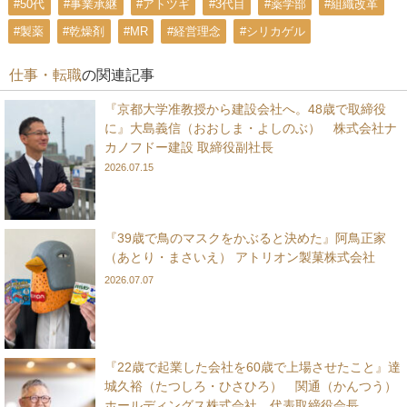
#50代
#事業承継
#アトツギ
#3代目
#薬学部
#組織改革
#製薬
#乾燥剤
#MR
#経営理念
#シリカゲル
仕事・転職
の関連記事
『京都大学准教授から建設会社へ。48歳で取締役
に』大島義信（おおしま・よしのぶ） 株式会社ナ
カノフドー建設 取締役副社長
2026.07.15
『39歳で鳥のマスクをかぶると決めた』阿鳥正家
（あとり・まさいえ） アトリオン製菓株式会社
2026.07.07
『22歳で起業した会社を60歳で上場させたこと』達
城久裕（たつしろ・ひさひろ） 関通（かんつう）
ホールディングス株式会社 代表取締役会長