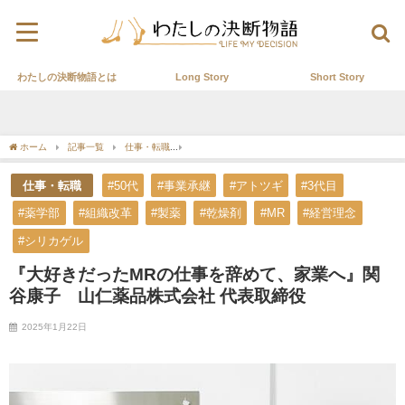
わたしの決断物語とは
Long Story
Short Story
ホーム
記事一覧
仕事・転職
『大好きだったMRの仕事を辞めて、家業へ』関谷康
仕事・転職
#50代
#事業承継
#アトツギ
#3代目
#薬学部
#組織改革
#製薬
#乾燥剤
#MR
#経営理念
#シリカゲル
『大好きだったMRの仕事を辞めて、家業へ』関
谷康子 山仁薬品株式会社 代表取締役
2025年1月22日