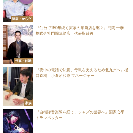
健康・からだ
『仙台で150年続く実家の箪笥店を継ぐ』門間 一泰
株式会社門間箪笥店 代表取締役
仕事・転職
『夜中の電話で決意、母親を支えるため北九州へ』樋
口直樹 小倉昭和館 マネージャー
家族
『自衛隊音楽隊を経て、ジャズの世界へ』類家心平
トランペッター