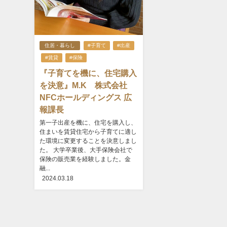
住居・暮らし
#子育て
#出産
#賃貸
#保険
『子育てを機に、住宅購入
を決意』M.K 株式会社
NFCホールディングス 広
報課長
第一子出産を機に、住宅を購入し、
住まいを賃貸住宅から子育てに適し
た環境に変更することを決意しまし
た。 大学卒業後、大手保険会社で
保険の販売業を経験しました。金
融...
2024.03.18