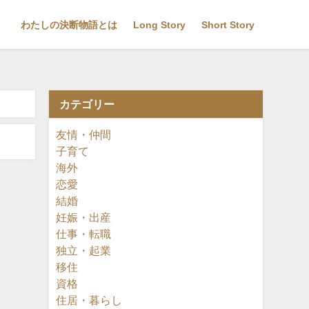
わたしの決断物語とは
Long Story
Short Story
カテゴリー
友情・仲間
子育て
海外
恋愛
結婚
妊娠・出産
仕事・転職
独立・起業
移住
資格
住居・暮らし