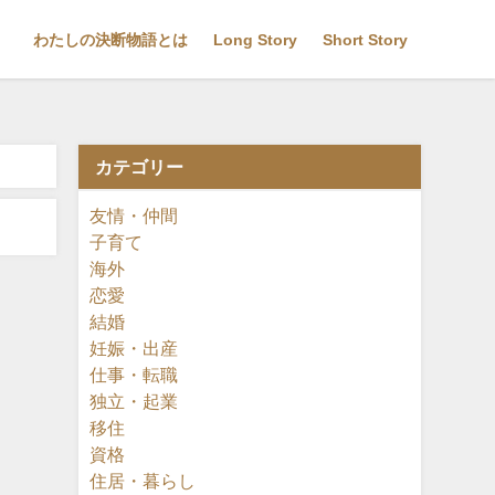
わたしの決断物語とは
Long Story
Short Story
カテゴリー
友情・仲間
子育て
海外
恋愛
結婚
妊娠・出産
仕事・転職
独立・起業
移住
資格
住居・暮らし