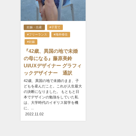
妊娠・出産
#子育て
#フリーランス
#海外移住
#妊娠
『42歳、異国の地で未婚
の母になる』藤原美鈴
UI/UXデザイナー グラフィ
ックデザイナー 通訳
42歳、異国の地で未婚のまま、子
どもを産んだこと。これが人生最大
の決断になりました。 もともと日
本でデザインの勉強をしていた私
は、大学時代のイギリス留学を機
に、...
2022.11.02