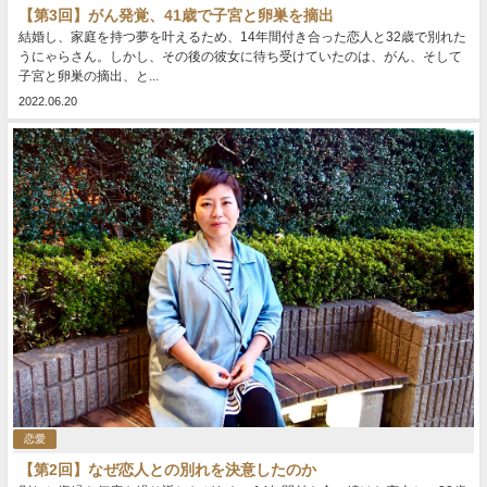
【第3回】がん発覚、41歳で子宮と卵巣を摘出
結婚し、家庭を持つ夢を叶えるため、14年間付き合った恋人と32歳で別れた
うにゃらさん。しかし、その後の彼女に待ち受けていたのは、がん、そして
子宮と卵巣の摘出、と...
2022.06.20
恋愛
【第2回】なぜ恋人との別れを決意したのか