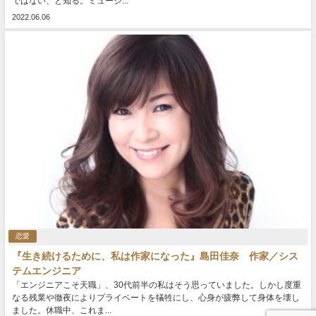
ではない、と知る。ミュージ...
2022.06.06
恋愛
『生き続けるために、私は作家になった』島田佳奈 作家／シス
テムエンジニア
「エンジニアこそ天職」、30代前半の私はそう思っていました。しかし度重
なる残業や徹夜によりプライベートを犠牲にし、心身が疲弊して身体を壊し
ました。休職中、これま...