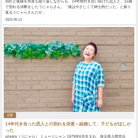
別れと復縁を何度も繰り返しながらも、14年間付き合い続けた恋人と、32歳
で別れる決断をしたうにゃらさん。「彼はやさしくて紳士的だった」と振り
返るうにゃらさんだが...
2022.06.13
恋愛
14年付き合った恋人との別れを決意～結婚して、子どもがほしか
った
unyara（うにゃら） ミュージシャン 1979年6月生まれ、埼玉県入間市出