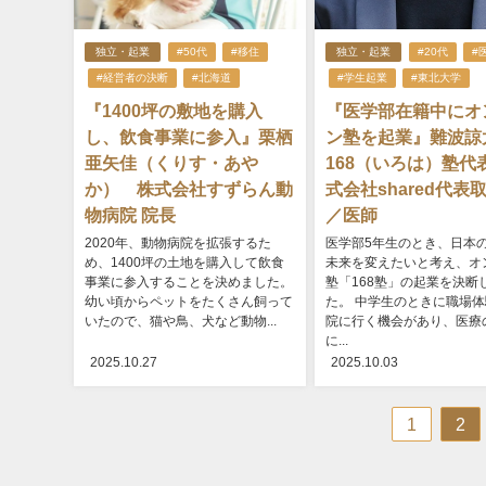
独立・起業
#50代
#移住
独立・起業
#20代
#
#経営者の決断
#北海道
#学生起業
#東北大学
『1400坪の敷地を購入
『医学部在籍中にオ
し、飲食事業に参入』栗栖
ン塾を起業』難波
亜矢佳（くりす・あや
168（いろは）塾代
か） 株式会社すずらん動
式会社shared代表
物病院 院長
／医師
2020年、動物病院を拡張するた
医学部5年生のとき、日本
め、1400坪の土地を購入して飲食
未来を変えたいと考え、オ
事業に参入することを決めました。
塾「168塾」の起業を決断
幼い頃からペットをたくさん飼って
た。 中学生のときに職場
いたので、猫や鳥、犬など動物...
院に行く機会があり、医療
に...
2025.10.27
2025.10.03
1
2