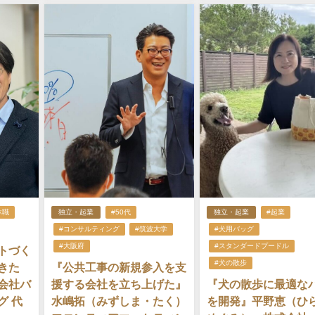
休職
独立・起業
#50代
独立・起業
#起業
#コンサルティング
#筑波大学
#犬用バッグ
#大阪府
#スタンダードプードル
トづく
#犬の散歩
きた
『公共工事の新規参入を支
会社バ
援する会社を立ち上げた』
『犬の散歩に最適な
グ 代
水嶋拓（みずしま・たく）
を開発』平野恵（ひ