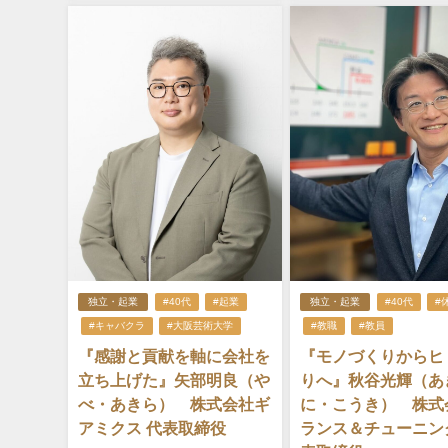
独立・起業
#40代
#起業
独立・起業
#40代
#
#キャバクラ
#大阪芸術大学
#教職
#教員
『感謝と貢献を軸に会社を
『モノづくりからヒ
立ち上げた』矢部明良（や
りへ』秋谷光輝（あ
べ・あきら） 株式会社ギ
に・こうき） 株式
アミクス 代表取締役
ランス＆チューニン