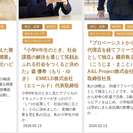
起業
独立・起業
#30代
#起業
独立・起業
#40代
#起
#ボランティア
#フリーランス
#広告代理
#コンサルティング
『プロベーシストか
えた複
『小学6年生のとき、社会
代理店を経てフリー
開業』
課題の解決を通じて笑顔あ
として独立』國府島 
社ハビ
ふれる社会をつくると決め
（こうじま・まこ
た』森 優希（もり・ゆ
A&L Project株式会
き） EMIELD株式会社
取締役社長
円の融資
園を開業
（エミールド）代表取締役
私の決断は、30歳でフリー
厨房機器
として独立したことです。 
小学6年生のときに見たアフリカの
結婚し、
から好奇心旺盛で活発。2歳
ドキュメンタリーがきっかけで、
.
らピアノをはじめ、小学校
「いつか起業して、社会の役に立と
は早めにきた反抗期の影響
う」と心に決めました。 老舗の家
か、...
業を営む私の父は、私が小学生の頃
か...
2026.05.13
2026.02.13