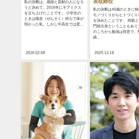
表取締役
私の決断は、感謝と貢献の人になろ
うと決めて、2016年にギアミクス
私の決断は40歳のときに独
を立ち上げたことです。 小学生の
モノづくりからヒトづくり
ときは喘息（ぜんそく）持ちで体が
を決めたことです。 両親
弱かった私。しかし中高生では柔...
門校出身ということもあり
のころから勉強は得意で、
績...
2026.02.09
2025.12.19