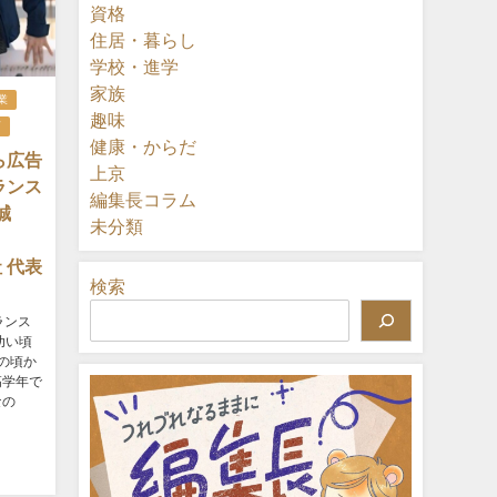
資格
住居・暮らし
学校・進学
家族
業
趣味
店
健康・からだ
ら広告
上京
ランス
編集長コラム
誠
未分類
と）
社 代表
検索
ランス
幼い頃
の頃か
高学年で
なの