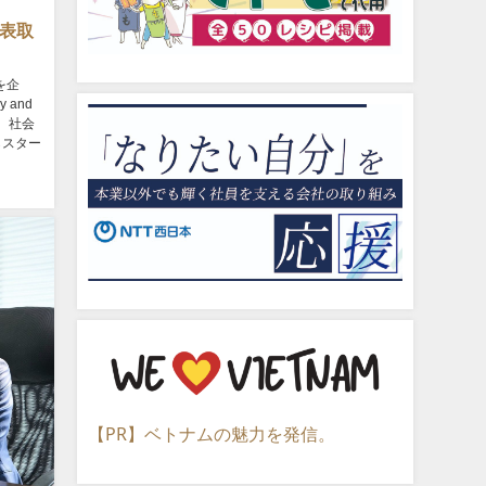
 代表取
を企
 and
。 社会
らスター
【PR】ベトナムの魅力を発信。