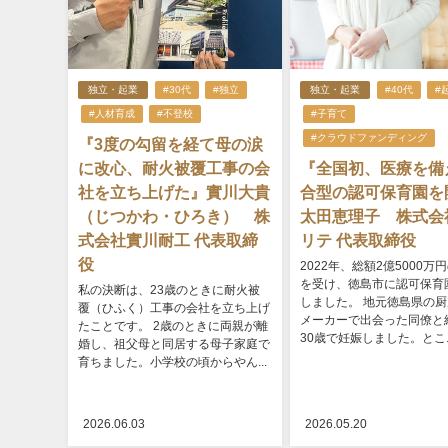
独立・起業
#30代
#独立
独立・起業
#40代
#
#人材育成
#不登校
#子育て
#クラウドファンディング
『3度の勾留を経て母の涙
に改心、耐火被覆工事の会
『全国初、医療を備
社を立ち上げた』實川大貴
合型の認可保育園を
（じつかわ・ひろき） 株
太田恵理子 株式会
式会社實川耐工 代表取締
リテ 代表取締役
役
2022年、総額2億5000万
を受け、徳島市に認可保育
私の決断は、23歳のときに耐火被
しました。 地元徳島県の
覆（ひふく）工事の会社を立ち上げ
メーカーで出会った同僚と
たことです。 2歳のときに両親が離
30歳で妊娠しました。とこ..
婚し、祖父母と同居する母子家庭で
育ちました。小学校の頃からやん...
2026.06.03
2026.05.20