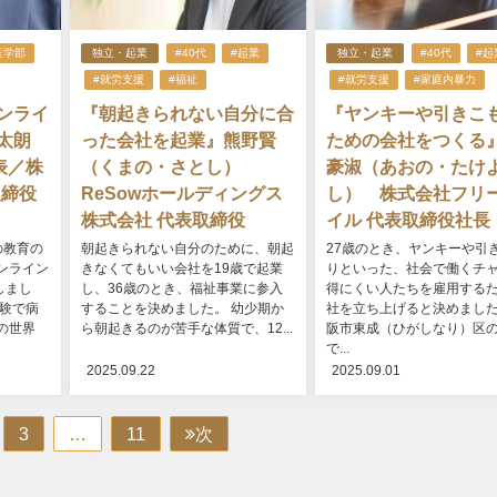
医学部
独立・起業
#40代
#起業
独立・起業
#40代
#起
#就労支援
#福祉
#就労支援
#家庭内暴力
ンライ
『朝起きられない自分に合
『ヤンキーや引きこ
諒太朗
った会社を起業』熊野賢
ための会社をつくる
表／株
（くまの・さとし）
豪淑（あおの・たけ
取締役
ReSowホールディングス
し） 株式会社フリ
株式会社 代表取締役
イル 代表取締役社長
の教育の
朝起きられない自分のために、朝起
27歳のとき、ヤンキーや引
ンライン
きなくてもいい会社を19歳で起業
りといった、社会で働くチ
しまし
し、36歳のとき、福祉事業に参入
得にくい人たちを雇用する
体験で病
することを決めました。 幼少期か
社を立ち上げると決めました
の世界
ら朝起きるのが苦手な体質で、12...
阪市東成（ひがしなり）区
で...
2025.09.22
2025.09.01
3
…
11
次