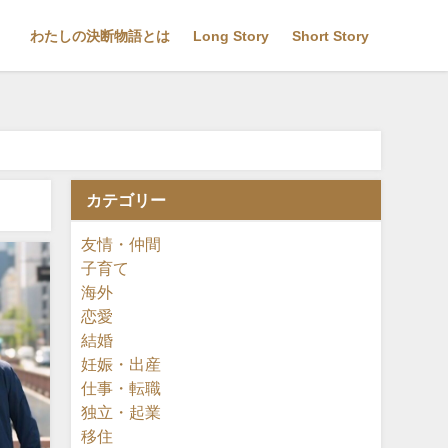
わたしの決断物語とは
Long Story
Short Story
カテゴリー
友情・仲間
子育て
海外
恋愛
結婚
妊娠・出産
仕事・転職
独立・起業
移住