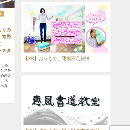
業
もりの
』青野
よ
ースタ
【PR】おうちで、運動不足解消
きこも
ャンスを
ための会
。 大
の出身