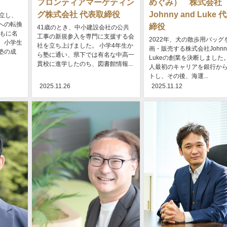
フロンティアマーケティン
めぐみ） 株式会社
グ株式会社 代表取締役
Johnny and Luke
立し、
への転換
締役
41歳のとき、中小建設会社の公共
ともに名
工事の新規参入を専門に支援する会
2022年、犬の散歩用バッグ
、小学生
社を立ち上げました。 小学4年生か
画・販売する株式会社Johnny
塾の成
ら塾に通い、県下では有名な中高一
Lukeの創業を決断しました
貫校に進学したのち、図書館情報...
人最初のキャリアを銀行か
トし、その後、海運...
2025.11.26
2025.11.12