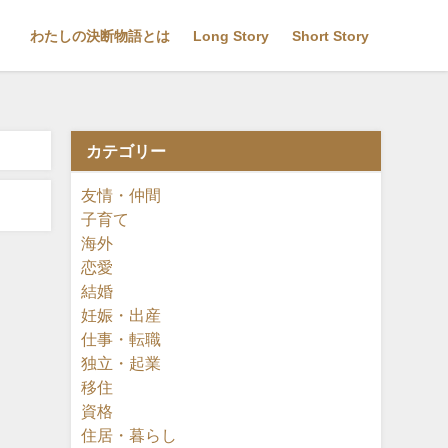
わたしの決断物語とは
Long Story
Short Story
カテゴリー
友情・仲間
子育て
海外
恋愛
結婚
妊娠・出産
仕事・転職
独立・起業
移住
資格
住居・暮らし