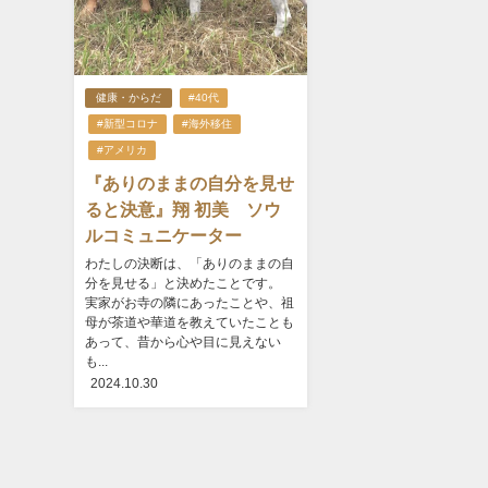
健康・からだ
#40代
#新型コロナ
#海外移住
#アメリカ
『ありのままの自分を見せ
ると決意』翔 初美 ソウ
ルコミュニケーター
わたしの決断は、「ありのままの自
分を見せる」と決めたことです。
実家がお寺の隣にあったことや、祖
母が茶道や華道を教えていたことも
あって、昔から心や目に見えない
も...
2024.10.30