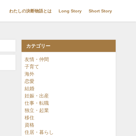
わたしの決断物語とは
Long Story
Short Story
カテゴリー
友情・仲間
子育て
海外
恋愛
結婚
妊娠・出産
仕事・転職
独立・起業
移住
資格
住居・暮らし