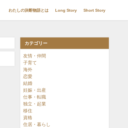
わたしの決断物語とは
Long Story
Short Story
カテゴリー
友情・仲間
子育て
海外
恋愛
結婚
妊娠・出産
仕事・転職
独立・起業
移住
資格
住居・暮らし