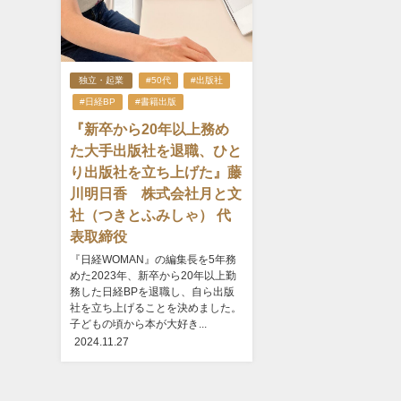
独立・起業
#50代
#出版社
#日経BP
#書籍出版
『新卒から20年以上務め
た大手出版社を退職、ひと
り出版社を立ち上げた』藤
川明日香 株式会社月と文
社（つきとふみしゃ） 代
表取締役
『日経WOMAN』の編集長を5年務
めた2023年、新卒から20年以上勤
務した日経BPを退職し、自ら出版
社を立ち上げることを決めました。
子どもの頃から本が大好き...
2024.11.27