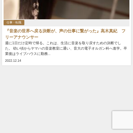
仕事・転職
『音楽の世界へ戻る決断が、声の仕事に繋がった』高木真紀 フ
リーアナウンサー
週に1日だけ定時で帰る。これは、生活に音楽を取り戻すための決断でし
た。 幼い頃からヤマハの音楽教室に通い、音大の電子オルガン科へ進学。卒
業後はライブハウスに勤務...
2022.12.14