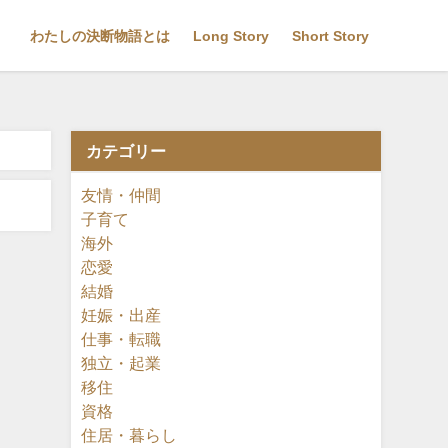
わたしの決断物語とは
Long Story
Short Story
カテゴリー
友情・仲間
子育て
海外
恋愛
結婚
妊娠・出産
仕事・転職
独立・起業
移住
資格
住居・暮らし