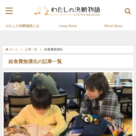
わたしの決断物語とは
Long Story
Short Story
ホーム
記事一覧
給食費無償化
給食費無償化の記事一覧