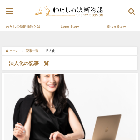
わたしの決断物語とは
Long Story
Short Story
ホーム
記事一覧
法人化
法人化の記事一覧