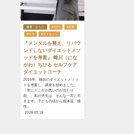
健康・からだ
#40代
#起業
#ヨガ
#ダイエット
『メンタルを整え、リバウ
ンドしないダイエットメソ
ッドを考案』 蜷川（にな
がわ）ちひろ セルフケア
ダイエットコーチ
2016年、独自のダイエットメソッ
ドを考案し、講座を始めました。
「常にどこかが悪いのが当たり
前」。私の半生は、そんな一言に尽
きます。子どもの頃から低体温、慢
性...
2026.05.18