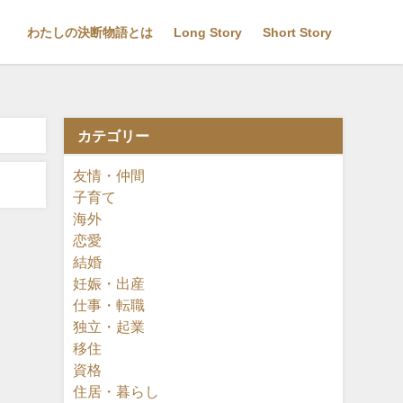
わたしの決断物語とは
Long Story
Short Story
カテゴリー
友情・仲間
子育て
海外
恋愛
結婚
妊娠・出産
仕事・転職
独立・起業
移住
資格
住居・暮らし