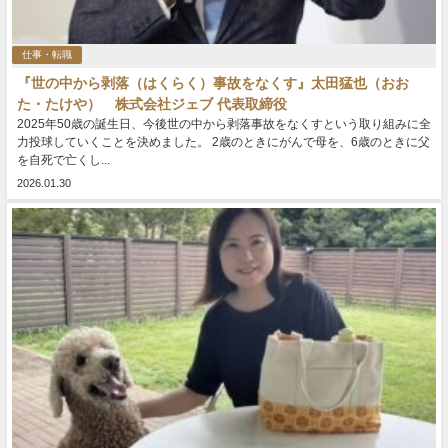
仕事・転職
『世の中から剥落（はくらく）事故をなくす』太田猛也（おお
た・たけや） 株式会社ジェブ 代表取締役
2025年50歳の誕生日、今後世の中から剥落事故をなくすという取り組みに全
力投球していくことを決めました。 2歳のときにがんで母を、6歳のときに父
を自死で亡くし...
2026.01.30