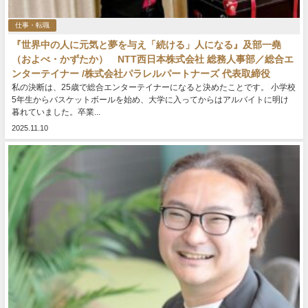
仕事・転職
『世界中の人に元気と夢を与え「続ける」人になる』及部一堯
（およべ・かずたか） NTT西日本株式会社 総務人事部／総合エ
ンターテイナー /株式会社パラレルパートナーズ 代表取締役
私の決断は、25歳で総合エンターテイナーになると決めたことです。 小学校
5年生からバスケットボールを始め、大学に入ってからはアルバイトに明け
暮れていました。卒業...
2025.11.10