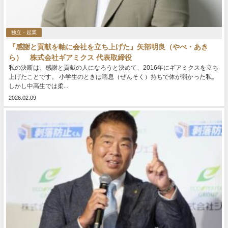
独立・起業
『感謝と貢献を軸に会社を立ち上げた』矢部明良（やべ・あき
ら） 株式会社ギアミクス 代表取締役
私の決断は、感謝と貢献の人になろうと決めて、2016年にギアミクスを立ち
上げたことです。 小学生のときは喘息（ぜんそく）持ちで体が弱かった私。
しかし中高生では柔...
2026.02.09