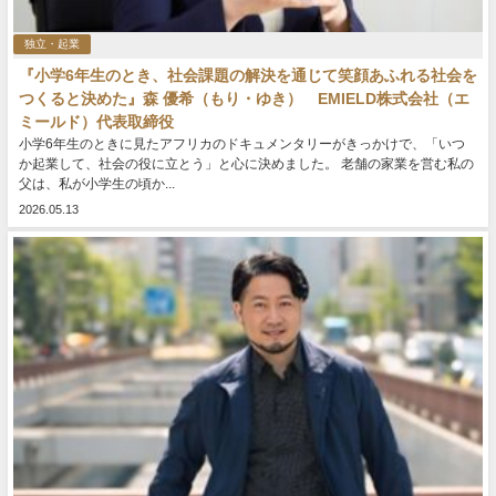
独立・起業
『小学6年生のとき、社会課題の解決を通じて笑顔あふれる社会を
つくると決めた』森 優希（もり・ゆき） EMIELD株式会社（エ
ミールド）代表取締役
小学6年生のときに見たアフリカのドキュメンタリーがきっかけで、「いつ
か起業して、社会の役に立とう」と心に決めました。 老舗の家業を営む私の
父は、私が小学生の頃か...
2026.05.13