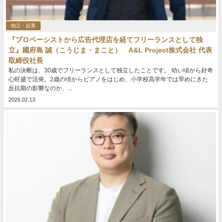
独立・起業
『プロベーシストから広告代理店を経てフリーランスとして独
立』國府島 誠（こうじま・まこと） A&L Project株式会社 代表
取締役社長
私の決断は、30歳でフリーランスとして独立したことです。 幼い頃から好奇
心旺盛で活発。2歳の頃からピアノをはじめ、小学校高学年では早めにきた
反抗期の影響なのか、...
2026.02.13