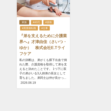
家族
#40代
#資格
#異業種転職
#仕事
『弟を支えるために介護業
界へ』才津由佳（さいつ・
ゆか） 株式会社E.Tライ
フケア
私の決断は、弟がくも膜下出血で倒
れた際、介護資格を取得して弟を支
えると決めたことです。 1つ下に双
子の弟がいる3人姉弟の長女として
育ちました。弟同士は仲が良かっ...
2026.06.19