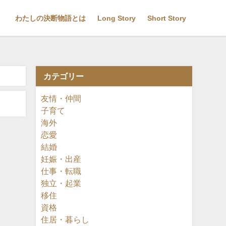
わたしの決断物語とは
Long Story
Short Story
カテゴリー
友情・仲間
子育て
海外
恋愛
結婚
妊娠・出産
仕事・転職
独立・起業
移住
資格
住居・暮らし