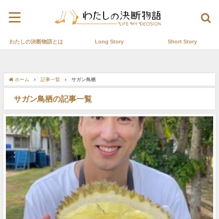
わたしの決断物語とは
Long Story
Short Story
ホーム
記事一覧
サガン鳥栖
サガン鳥栖の記事一覧