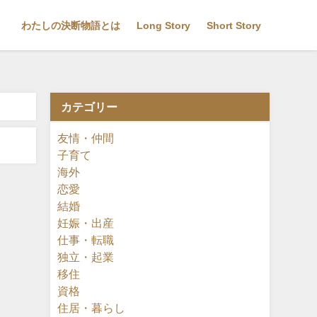
わたしの決断物語とは
Long Story
Short Story
カテゴリー
友情・仲間
子育て
海外
恋愛
結婚
妊娠・出産
仕事・転職
独立・起業
移住
資格
住居・暮らし