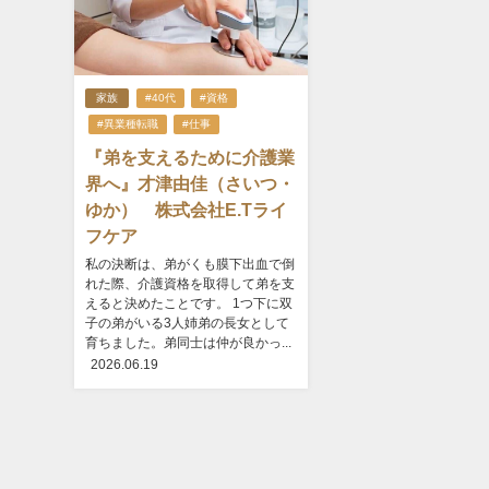
家族
#40代
#資格
#異業種転職
#仕事
『弟を支えるために介護業
界へ』才津由佳（さいつ・
ゆか） 株式会社E.Tライ
フケア
私の決断は、弟がくも膜下出血で倒
れた際、介護資格を取得して弟を支
えると決めたことです。 1つ下に双
子の弟がいる3人姉弟の長女として
育ちました。弟同士は仲が良かっ...
2026.06.19