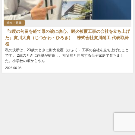
独立・起業
『3度の勾留を経て母の涙に改心、耐火被覆工事の会社を立ち上げ
た』實川大貴（じつかわ・ひろき） 株式会社實川耐工 代表取締
役
私の決断は、23歳のときに耐火被覆（ひふく）工事の会社を立ち上げたこと
です。 2歳のときに両親が離婚し、祖父母と同居する母子家庭で育ちまし
た。小学校の頃からやん...
2026.06.03