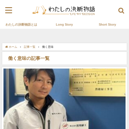
わたしの決断物語とは
Long Story
Short Story
ホーム
記事一覧
働く意味
働く意味の記事一覧