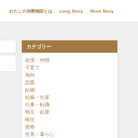
わたしの決断物語とは
Long Story
Short Story
カテゴリー
友情・仲間
子育て
海外
恋愛
結婚
妊娠・出産
仕事・転職
独立・起業
移住
資格
住居・暮らし