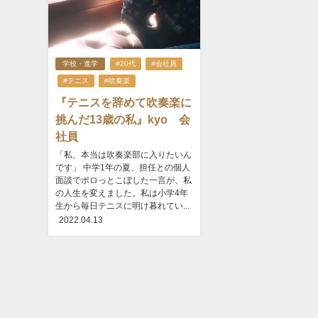
学校・進学
#20代
#会社員
#テニス
#吹奏楽
『テニスを辞めて吹奏楽に
挑んだ13歳の私』kyo 会
社員
「私、本当は吹奏楽部に入りたいん
です」 中学1年の夏、担任との個人
面談でポロっとこぼした一言が、私
の人生を変えました。私は小学4年
生から毎日テニスに明け暮れてい...
2022.04.13