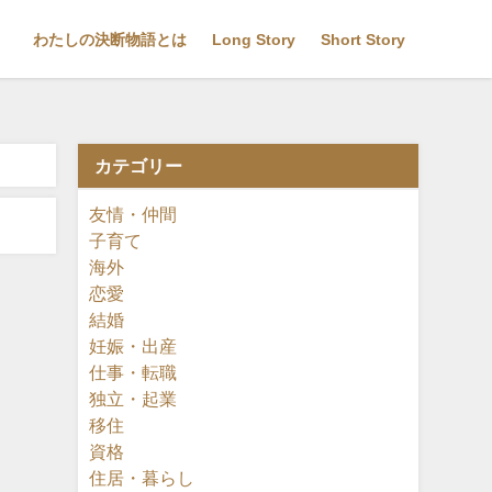
わたしの決断物語とは
Long Story
Short Story
カテゴリー
友情・仲間
子育て
海外
恋愛
結婚
妊娠・出産
仕事・転職
独立・起業
移住
資格
住居・暮らし