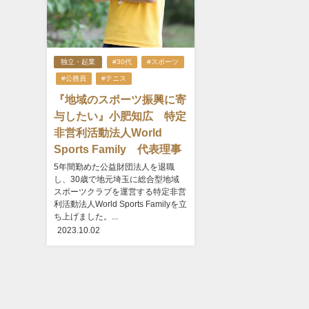
独立・起業
#30代
#スポーツ
#公務員
#テニス
『地域のスポーツ振興に寄
与したい』小肥知広 特定
非営利活動法人World
Sports Family 代表理事
5年間勤めた公益財団法人を退職
し、30歳で地元埼玉に総合型地域
スポーツクラブを運営する特定非営
利活動法人World Sports Familyを立
ち上げました。...
2023.10.02