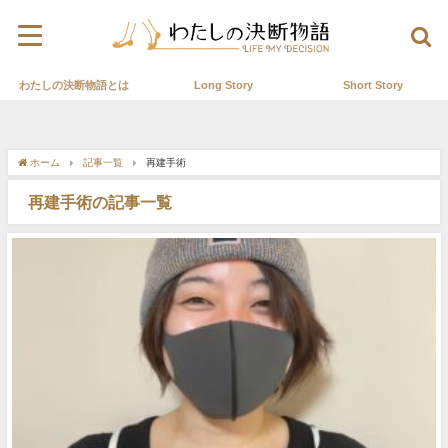
わたしの決断物語とは
Long Story
Short Story
ホーム
記事一覧
再建手術
再建手術の記事一覧