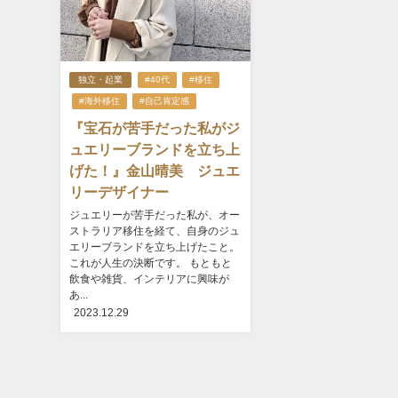
独立・起業
#40代
#移住
#海外移住
#自己肯定感
『宝石が苦手だった私がジ
ュエリーブランドを立ち上
げた！』金山晴美 ジュエ
リーデザイナー
ジュエリーが苦手だった私が、オー
ストラリア移住を経て、自身のジュ
エリーブランドを立ち上げたこと。
これが人生の決断です。 もともと
飲食や雑貨、インテリアに興味が
あ...
2023.12.29