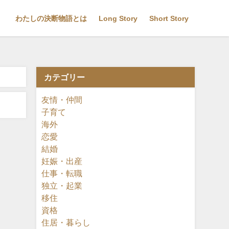
わたしの決断物語とは
Long Story
Short Story
カテゴリー
友情・仲間
子育て
海外
恋愛
結婚
妊娠・出産
仕事・転職
独立・起業
移住
資格
住居・暮らし