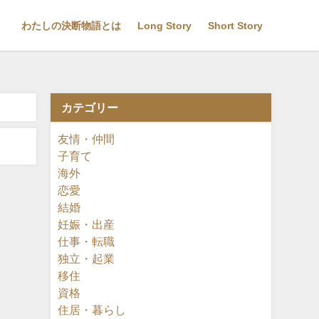
わたしの決断物語とは
Long Story
Short Story
カテゴリー
友情・仲間
子育て
海外
恋愛
結婚
妊娠・出産
仕事・転職
独立・起業
移住
資格
住居・暮らし