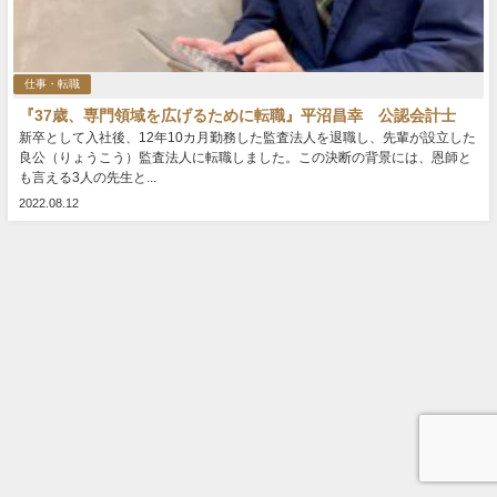
仕事・転職
『37歳、専門領域を広げるために転職』平沼昌幸 公認会計士
新卒として入社後、12年10カ月勤務した監査法人を退職し、先輩が設立した
良公（りょうこう）監査法人に転職しました。この決断の背景には、恩師と
も言える3人の先生と...
2022.08.12