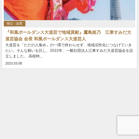
独立・起業
『和風ポールダンス大道芸で地域貢献』鷹島姫乃 江東すみだ大
道芸協会 会長 和風ポールダンス大道芸人
大道芸を「ただの人集め」の一環で終わらせず、地域活性化につなげていき
たい。そんな願いを託し、2022年、一般社団法人江東すみだ大道芸協会を設
立しました。 高校時...
2023.03.08