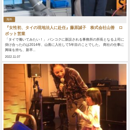
海外
『女性初、タイの現地法人に赴任』藤原誠子 株式会社山善 ロ
ボット営業
「タイで働いてみたい！」 バンコクに新設される事務所の所長となる上司に
掛け合ったのは2014年、山善に入社して5年目のことでした。 商社の仕事に
興味を持ち、新卒...
2022.11.07