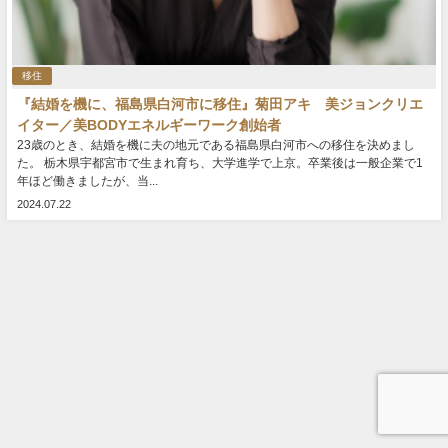
移住
『結婚を機に、福島県白河市に移住』菊田アキ 美ジョンクリエ
イター／美BODYエネルギーワーク創始者
23歳のとき、結婚を機に夫の地元である福島県白河市への移住を決めまし
た。 栃木県宇都宮市で生まれ育ち、大学進学で上京。卒業後は一般企業で1
年ほど働きましたが、当...
2024.07.22