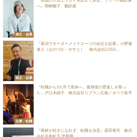
『韓国の人気エッセイを読んで決意、フリーの翻訳家
へ』岡崎暢子 翻訳家
独立・起業
『新潟でオーダーメイドスーツの会社を起業』小野塚
泰人（おのづか・やすと） 株式会社LOSS
TIME（ロスタイム）代表
独立・起業
『転職から3カ月で産休へ。復帰後の恩返しを誓っ
た』戸口木綿子 株式会社リブラン広報／オペラ歌手
仕事・転職
『商材が好きになれず、転職を決意』斎田竜司 株式
会社天政松下 営業職