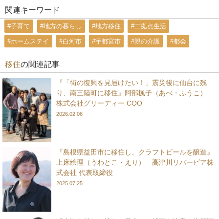
関連キーワード
#子育て
#地方の暮らし
#地方移住
#二拠点生活
#ホームステイ
#白河市
#宇都宮市
#親の介護
#都会
移住
の関連記事
『「街の復興を見届けたい！」震災後に仙台に残
り、南三陸町に移住』阿部楓子（あべ・ふうこ）
株式会社グリーディー COO
2026.02.06
『島根県益田市に移住し、クラフトビールを醸造』
上床絵理（うわとこ・えり） 高津川リバービア株
式会社 代表取締役
2025.07.25