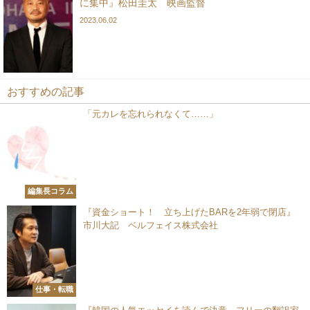
に集中』松田圭太 映画監督
2023.06.02
おすすめの記事
「元カレを忘れられなくて……」
編集長コラム
『資金ショート！ 立ち上げたBARを2年弱で閉店』
市川大記 ベルフェイス株式会社
仕事・転職