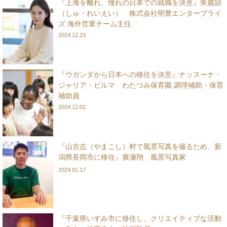
『上海を離れ、憧れの日本での就職を決意』朱麗頴
（しゅ・れいえい） 株式会社明豊エンタープライ
ズ 海外営業チーム主任
2024.12.23
『ウガンダから日本への移住を決意』ナッスーナ・
ジャリア・ビルマ わたつみ保育園 調理補助・保育
補助員
2024.12.02
『山古志（やまこし）村で風景写真を撮るため、新
潟県長岡市に移住』廣瀬翔 風景写真家
2024.01.17
『千葉県いすみ市に移住し、クリエイティブな活動