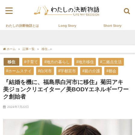
わたしの決断物語とは
Long Story
Short Story
ホーム
記事一覧
移住
『結婚を機に、福島県白河市に移住』菊田アキ 美ジョンク
移住
#子育て
#地方の暮らし
#地方移住
#二拠点生活
#ホームステイ
#白河市
#宇都宮市
#親の介護
#都会
『結婚を機に、福島県白河市に移住』菊田アキ
美ジョンクリエイター／美BODYエネルギーワー
ク創始者
2024年7月22日