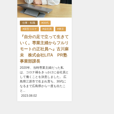
仕事・転職
#30代
#新型コロナ
#会社員
#東京
『自分の足で立って生きて
いく。専業主婦からフルリ
モートの正社員へ』古川麻
未 株式会社LITA PR塾
事業部課長
2020年、当時専業主婦だった私
は、コロナ禍をきっかけに会社員と
して働くことを決意しました。 広
島県三原市で生まれ育ち、30代に
なるまで広島県から一度も出たこ
と...
2023.08.02