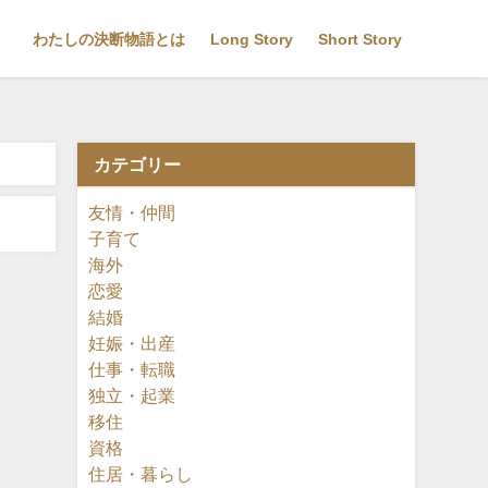
わたしの決断物語とは
Long Story
Short Story
カテゴリー
友情・仲間
子育て
海外
恋愛
結婚
妊娠・出産
仕事・転職
独立・起業
移住
資格
住居・暮らし