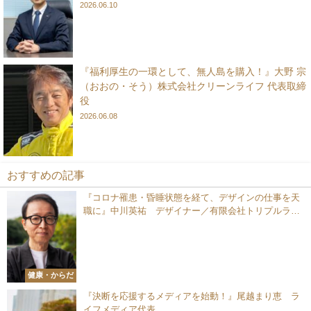
2026.06.10
『福利厚生の一環として、無人島を購入！』大野 宗
（おおの・そう）株式会社クリーンライフ 代表取締
役
2026.06.08
おすすめの記事
『コロナ罹患・昏睡状態を経て、デザインの仕事を天
職に』中川英祐 デザイナー／有限会社トリプルライ
ン 代表取締役社長
健康・からだ
『決断を応援するメディアを始動！』尾越まり恵 ラ
イフメディア代表