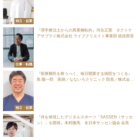
独立・起業
『理学療法士からの異業種転向』河合正憲 タクトケ
アサプライ株式会社 ライブクリエイト事業部 統括部長
仕事・転職
『医療難民を救うべく、毎日開業する病院をつくる』
島 陽一郎 医師／なないろクリニック 院長／株式会社
ブライトスター 代表取締役
独立・起業
『侍を体現したデジタルスポーツ「SASSEN（サッセ
ン）」を開発』本村隆馬 全日本サッセン協会 会長