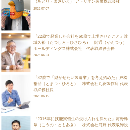
（あとり・まさいえ） アトリオン製菓株式会社
2026.07.07
『22歳で起業した会社を60歳で上場させたこと』達
城久裕（たつしろ・ひさひろ） 関通（かんつう）
ホールディングス株式会社 代表取締役会長
2026.06.24
『32歳で「継がせたい製造業」を考え始めた』戸松
裕登（とまつ・ひろと） 株式会社丸菱製作所 代表
取締役社長
2026.06.15
『2016年に技能実習生の受け入れを決めた』河野幹
章（こうの・ともあき） 株式会社河野 代表取締役