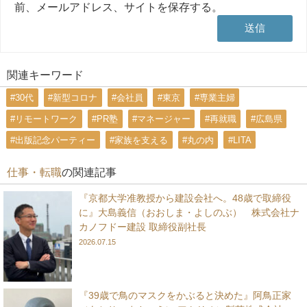
前、メールアドレス、サイトを保存する。
関連キーワード
#30代
#新型コロナ
#会社員
#東京
#専業主婦
#リモートワーク
#PR塾
#マネージャー
#再就職
#広島県
#出版記念パーティー
#家族を支える
#丸の内
#LITA
仕事・転職
の関連記事
『京都大学准教授から建設会社へ。48歳で取締役
に』大島義信（おおしま・よしのぶ） 株式会社ナ
カノフドー建設 取締役副社長
2026.07.15
『39歳で鳥のマスクをかぶると決めた』阿鳥正家