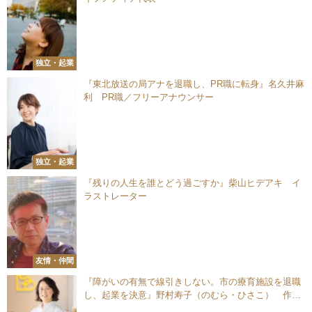
独立・起業
『東北放送の局アナを退職し、PR職に転身』名久井麻
利 PR職／フリーアナウンサー
独立・起業
『残りの人生を誰とどう過ごすか』柴山ヒデアキ イ
ラストレーター
友情・仲間
『障がいの有無で線引きしない。市の療育施設を退職
し、起業を決意』野村寿子（のむら・ひさこ） 作業
療法士／株式会社ピーエーエス 代表取締役