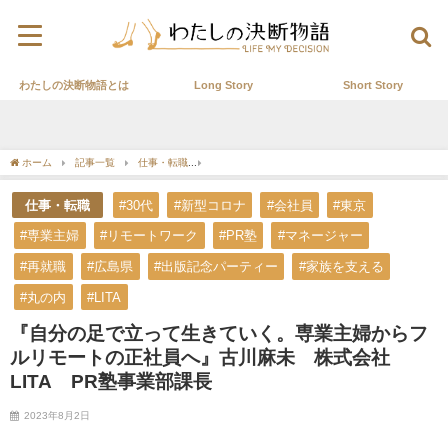
わたしの決断物語とは
Long Story
Short Story
ホーム
記事一覧
仕事・転職
『自分の足で立って生きていく。専業主婦からフルリ
仕事・転職
#30代
#新型コロナ
#会社員
#東京
#専業主婦
#リモートワーク
#PR塾
#マネージャー
#再就職
#広島県
#出版記念パーティー
#家族を支える
#丸の内
#LITA
『自分の足で立って生きていく。専業主婦からフ
ルリモートの正社員へ』古川麻未 株式会社
LITA PR塾事業部課長
2023年8月2日