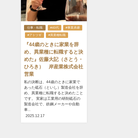
仕事・転職
#40代
#事業承継
#アトツギ
#異業種転職
『44歳のときに家業を辞
め、異業種に転職すると決
めた』佐藤大記（さとう・
ひろき） 岸産業株式会社
営業
私の決断は、44歳のときに家業で
あった砥石（といし）製造会社を辞
め、異業種に転職すると決めたこと
です。 実家は工業用の研削砥石の
製造会社で、鉄鋼メーカーや自動
車...
2025.12.17