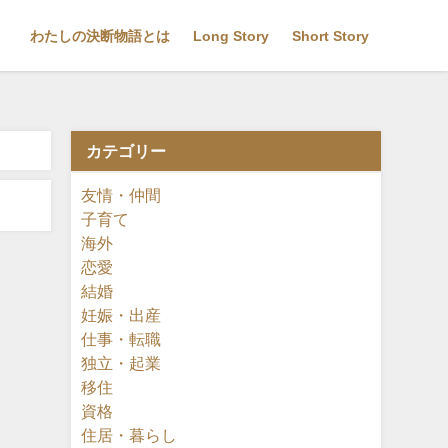
わたしの決断物語とは
Long Story
Short Story
カテゴリー
友情・仲間
子育て
海外
恋愛
結婚
妊娠・出産
仕事・転職
独立・起業
移住
資格
住居・暮らし