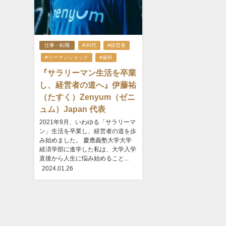
仕事・転職
#30代
#経営者
#リーマンショック
#歯科
『サラリーマン生活を卒業
し、経営者の道へ』伊藤祐
（たすく）Zenyum（ゼニ
ュム）Japan 代表
2021年9月、いわゆる「サラリーマ
ン」生活を卒業し、経営者の道を歩
み始めました。 慶應義塾大学大学
経済学部に進学した私は、大学入学
直後から人生に悩み始めること...
2024.01.26