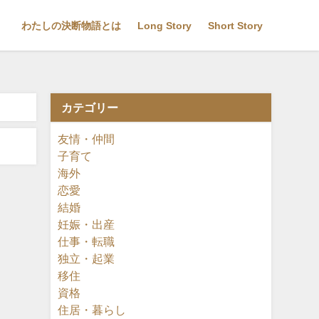
わたしの決断物語とは
Long Story
Short Story
カテゴリー
友情・仲間
子育て
海外
恋愛
結婚
妊娠・出産
仕事・転職
独立・起業
移住
資格
住居・暮らし