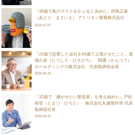
『39歳で鳥のマスクをかぶると決めた』阿鳥正家
（あとり・まさいえ） アトリオン製菓株式会社
2026.07.07
『22歳で起業した会社を60歳で上場させたこと』達
城久裕（たつしろ・ひさひろ） 関通（かんつう）
ホールディングス株式会社 代表取締役会長
2026.06.24
『32歳で「継がせたい製造業」を考え始めた』戸松
裕登（とまつ・ひろと） 株式会社丸菱製作所 代表
取締役社長
2026.06.15