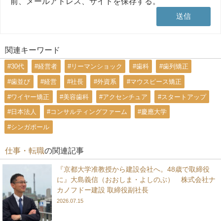
前、メールアドレス、サイトを保存する。
関連キーワード
#30代
#経営者
#リーマンショック
#歯科
#歯列矯正
#歯並び
#経営
#社長
#外資系
#マウスピース矯正
#ワイヤー矯正
#美容歯科
#アクセンチュア
#スタートアップ
#日本法人
#コンサルティングファーム
#慶應大学
#シンガポール
仕事・転職
の関連記事
『京都大学准教授から建設会社へ。48歳で取締役
に』大島義信（おおしま・よしのぶ） 株式会社ナ
カノフドー建設 取締役副社長
2026.07.15