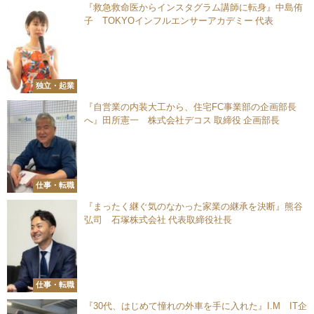
『救急救命医からインスタグラム講師に転身』中島侑
子 TOKYOインフルエンサーアカデミー 代表
独立・起業
『自営業の内装大工から、住宅FC事業部の企画部長
へ』田所憲一 株式会社デコス 取締役 企画部長
仕事・転職
『まったく継ぐ気のなかった家業の継承を決断』熊谷
弘司 石塚株式会社 代表取締役社長
仕事・転職
『30代、はじめて憧れの外車を手に入れた』I.M IT企