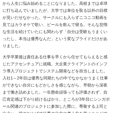
から人生に悩み始めることになりました。高校までは卓球
に打ち込んでいましたが、大学では単位を取る以外の目標
が見いだせなかった。サークルにも入らずニコニコ動画を
見てはカラオケで歌い、ビールを飲んで寝る。そんな怠惰
な生活を続けていたにも関わらず「自分は受験もうまくい
ったし、本当は優秀なんだ」という変なプライドだけがあ
りました。
大学卒業後は責任ある仕事を早くから任せてもらえると感
じたアクセンチュアに就職。大企業クライアントのインフ
ラ導入プロジェクトでシステム開発などを担当しました。
入社1～2年目は優秀な同期たちの中でなかなかうまく仕事
ができない自分にもどかしさを感じながら、早朝から深夜
まで働き詰めました。一生懸命頑張っても評価されず、自
己肯定感は下がり続けるばかり。ところが3年目にシンガポ
ール関連のプロジェクトに参加した際に、尊敬する上司と