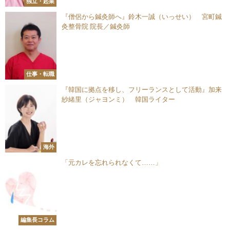
独立・起業
『僧侶から鍼灸師へ』鈴木一誠（いっせい） 宮町鍼
灸整骨院 院長／鍼灸師
仕事・転職
『韓国に拠点を移し、フリーランスとして活動』加来
紗緒里（ジャヨンミ） 韓国ライター
海外
「元カレを忘れられなくて……」
編集長コラム