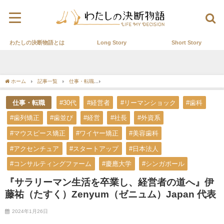
わたしの決断物語とは
Long Story
Short Story
ホーム
記事一覧
仕事・転職
『サラリーマン生活を卒業し、経営者の道へ』伊藤祐（た
仕事・転職
#30代
#経営者
#リーマンショック
#歯科
#歯列矯正
#歯並び
#経営
#社長
#外資系
#マウスピース矯正
#ワイヤー矯正
#美容歯科
#アクセンチュア
#スタートアップ
#日本法人
#コンサルティングファーム
#慶應大学
#シンガポール
『サラリーマン生活を卒業し、経営者の道へ』伊
藤祐（たすく）Zenyum（ゼニュム）Japan 代表
2024年1月26日