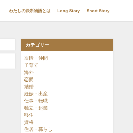
わたしの決断物語とは
Long Story
Short Story
カテゴリー
友情・仲間
子育て
海外
恋愛
結婚
妊娠・出産
仕事・転職
独立・起業
移住
資格
住居・暮らし