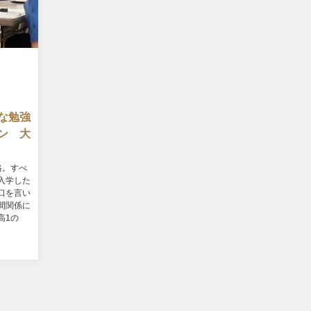
な勉強
ン 大
格。すべ
入学した
口を言い
間関係に
高1の