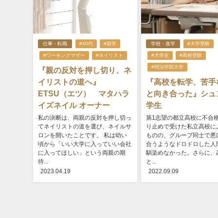
仕事・転職
#40代
#留学
学校・進学
#大学受験
#ワーキングマザー
#ネイリスト
#大学生
#高校受験
#明治学院大学
『親の反対を押し切り、ネ
イリストの道へ』
『高校を転学、苦手
ETSU（エツ） マタハラ
と向き合った』シュ
イズネイル オーナー
学生
私の決断は、両親の反対を押し切っ
第1志望の都立高校に不合
てネイリストの道を選び、ネイルサ
り止めで受けた私立高校に
ロンを開いたことです。 私は幼い
ものの、グループ同士で悪
頃から「いい大学に入っていい会社
合うようなドロドロした人
に入ってほしい」という両親の期
馴染めなかった。さらに、
待...
と...
2023.04.19
2022.09.09