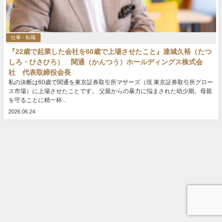
仕事・転職
『22歳で起業した会社を60歳で上場させたこと』達城久裕（たつ
しろ・ひさひろ） 関通（かんつう）ホールディングス株式会
社 代表取締役会長
私の決断は60歳で関通を東京証券取引所マザーズ（現 東京証券取引所グロー
ス市場）に上場させたことです。 父親からの暴力に悩まされた幼少期。母親
を守ることに精一杯...
2026.06.24