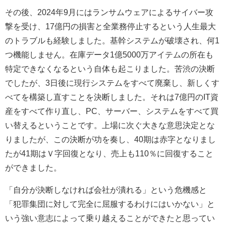
その後、2024年9月にはランサムウェアによるサイバー攻
撃を受け、17億円の損害と全業務停止するという人生最大
のトラブルも経験しました。基幹システムが破壊され、何1
つ機能しません。在庫データ1億5000万アイテムの所在も
特定できなくなるという自体も起こりました。苦渋の決断
でしたが、3日後に現行システムをすべて廃棄し、新しくす
べてを構築し直すことを決断しました。それは7億円のIT資
産をすべて作り直し、PC、サーバー、システムをすべて買
い替えるということです。上場に次ぐ大きな意思決定とな
りましたが、この決断が功を奏し、40期は赤字となりまし
たが41期はＶ字回復となり、売上も110％に回復すること
ができました。
「自分が決断しなければ会社が潰れる」という危機感と
「犯罪集団に対して完全に屈服するわけにはいかない」と
いう強い意志によって乗り越えることができたと思ってい