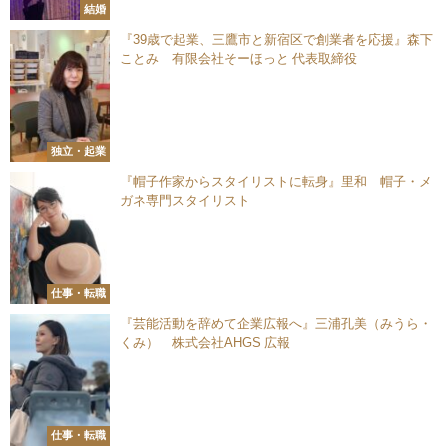
結婚
『39歳で起業、三鷹市と新宿区で創業者を応援』森下
ことみ 有限会社そーほっと 代表取締役
独立・起業
『帽子作家からスタイリストに転身』里和 帽子・メ
ガネ専門スタイリスト
仕事・転職
『芸能活動を辞めて企業広報へ』三浦孔美（みうら・
くみ） 株式会社AHGS 広報
仕事・転職