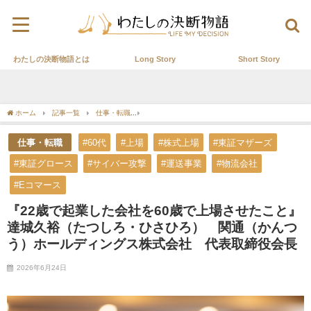
わたしの決断物語とは
Long Story
Short Story
ホーム
記事一覧
仕事・転職
『22歳で起業した会社を60歳で上場させたこと』
仕事・転職
#60代
#上場
#株式上場
#東証マザーズ
#東証グロース
#サイバー攻撃
#運送事業
#物流会社
#Eコマース
『22歳で起業した会社を60歳で上場させたこと』
達城久裕（たつしろ・ひさひろ） 関通（かんつ
う）ホールディングス株式会社 代表取締役会長
2026年6月24日