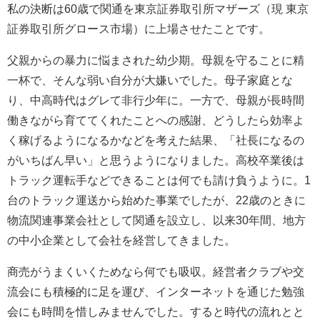
私の決断は60歳で関通を東京証券取引所マザーズ（現 東京
証券取引所グロース市場）に上場させたことです。
父親からの暴力に悩まされた幼少期。母親を守ることに精
一杯で、そんな弱い自分が大嫌いでした。母子家庭とな
り、中高時代はグレて非行少年に。一方で、母親が長時間
働きながら育ててくれたことへの感謝、どうしたら効率よ
く稼げるようになるかなどを考えた結果、「社長になるの
がいちばん早い」と思うようになりました。高校卒業後は
トラック運転手などできることは何でも請け負うように。1
台のトラック運送から始めた事業でしたが、22歳のときに
物流関連事業会社として関通を設立し、以来30年間、地方
の中小企業として会社を経営してきました。
商売がうまくいくためなら何でも吸収。経営者クラブや交
流会にも積極的に足を運び、インターネットを通じた勉強
会にも時間を惜しみませんでした。すると時代の流れとと