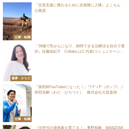
『災害支援に携わるために自衛隊に入隊』よこちん
公務員
仕事・転職
『39歳で乳がんになり、納得できる治療法を自分で選
択』佐藤由紀子 Collabo,LLC 代表/コミュニケーショ
ンプロデューサー
健康・からだ
『薬剤師YouTuberになった！』ワディP（ポップ）／
和田浩嗣（わだ・ひろつぐ） 株式会社大賀薬局
仕事・転職
『次世代の漫画家を育てる！』番野和敏 MANZEMI