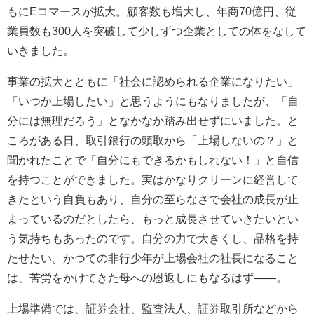
もにEコマースが拡大。顧客数も増大し、年商70億円、従
業員数も300人を突破して少しずつ企業としての体をなして
いきました。
事業の拡大とともに「社会に認められる企業になりたい」
「いつか上場したい」と思うようにもなりましたが、「自
分には無理だろう」となかなか踏み出せずにいました。と
ころがある日、取引銀行の頭取から「上場しないの？」と
聞かれたことで「自分にもできるかもしれない！」と自信
を持つことができました。実はかなりクリーンに経営して
きたという自負もあり、自分の至らなさで会社の成長が止
まっているのだとしたら、もっと成長させていきたいとい
う気持ちもあったのです。自分の力で大きくし、品格を持
たせたい。かつての非行少年が上場会社の社長になること
は、苦労をかけてきた母への恩返しにもなるはず――。
上場準備では、証券会社、監査法人、証券取引所などから