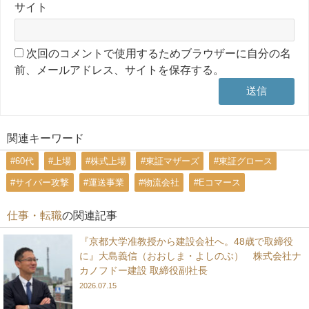
サイト
次回のコメントで使用するためブラウザーに自分の名
前、メールアドレス、サイトを保存する。
関連キーワード
#60代
#上場
#株式上場
#東証マザーズ
#東証グロース
#サイバー攻撃
#運送事業
#物流会社
#Eコマース
仕事・転職
の関連記事
『京都大学准教授から建設会社へ。48歳で取締役
に』大島義信（おおしま・よしのぶ） 株式会社ナ
カノフドー建設 取締役副社長
2026.07.15