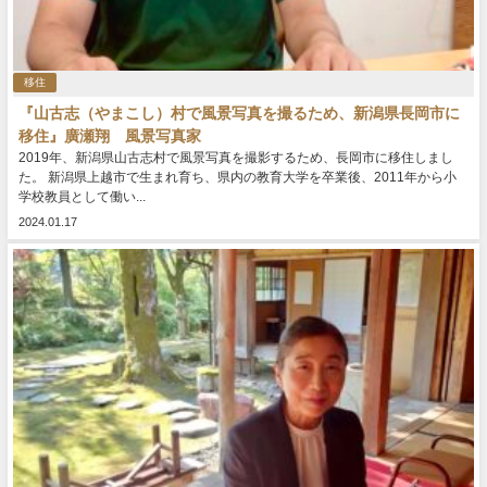
移住
『山古志（やまこし）村で風景写真を撮るため、新潟県長岡市に
移住』廣瀬翔 風景写真家
2019年、新潟県山古志村で風景写真を撮影するため、長岡市に移住しまし
た。 新潟県上越市で生まれ育ち、県内の教育大学を卒業後、2011年から小
学校教員として働い...
2024.01.17