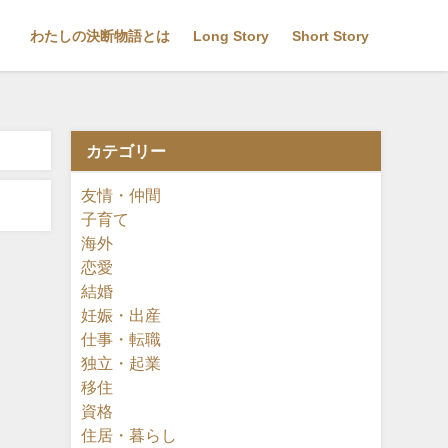
わたしの決断物語とは
Long Story
Short Story
カテゴリー
友情・仲間
子育て
海外
恋愛
結婚
妊娠・出産
仕事・転職
独立・起業
移住
資格
住居・暮らし