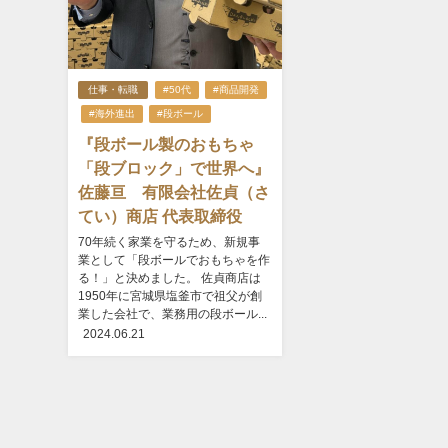
仕事・転職
#50代
#商品開発
#海外進出
#段ボール
『段ボール製のおもちゃ
「段ブロック」で世界へ』
佐藤亘 有限会社佐貞（さ
てい）商店 代表取締役
70年続く家業を守るため、新規事
業として「段ボールでおもちゃを作
る！」と決めました。 佐貞商店は
1950年に宮城県塩釜市で祖父が創
業した会社で、業務用の段ボール...
2024.06.21