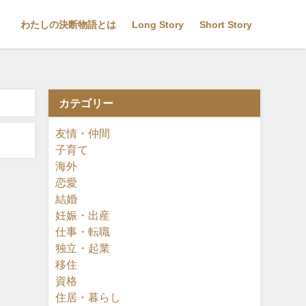
わたしの決断物語とは
Long Story
Short Story
カテゴリー
友情・仲間
子育て
海外
恋愛
結婚
妊娠・出産
仕事・転職
独立・起業
移住
資格
住居・暮らし