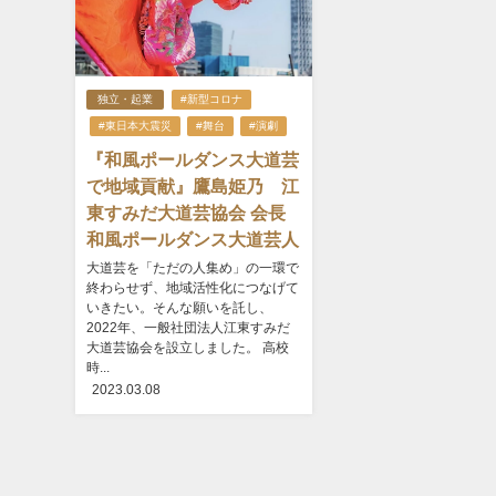
独立・起業
#新型コロナ
#東日本大震災
#舞台
#演劇
『和風ポールダンス大道芸
で地域貢献』鷹島姫乃 江
東すみだ大道芸協会 会長
和風ポールダンス大道芸人
大道芸を「ただの人集め」の一環で
終わらせず、地域活性化につなげて
いきたい。そんな願いを託し、
2022年、一般社団法人江東すみだ
大道芸協会を設立しました。 高校
時...
2023.03.08