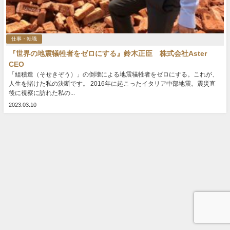
仕事・転職
『世界の地震犠牲者をゼロにする』鈴木正臣 株式会社Aster
CEO
「組積造（そせきぞう）」の倒壊による地震犠牲者をゼロにする。これが、
人生を賭けた私の決断です。 2016年に起こったイタリア中部地震。震災直
後に視察に訪れた私の...
2023.03.10