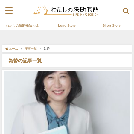
わたしの決断物語とは
Long Story
Short Story
ホーム
記事一覧
為替
為替の記事一覧