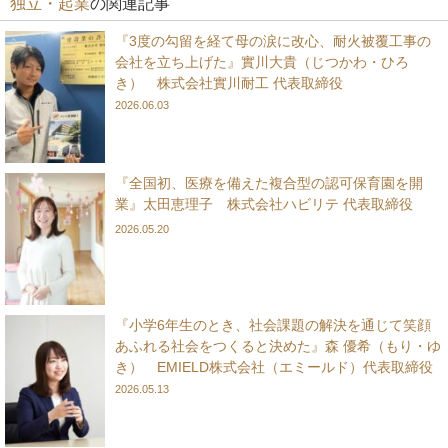
独立・起業
の関連記事
『3度の勾留を経て母の涙に改心、耐火被覆工事の
会社を立ち上げた』實川大貴（じつかわ・ひろ
き） 株式会社實川耐工 代表取締役
2026.06.03
『全国初、医療を備えた複合型の認可保育園を開
業』太田恵理子 株式会社ハビリテ 代表取締役
2026.05.20
『小学6年生のとき、社会課題の解決を通じて笑顔
あふれる社会をつくると決めた』森 優希（もり・ゆ
き） EMIELD株式会社（エミールド）代表取締役
2026.05.13