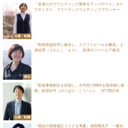
『若者の力でウェディング業界をアップデート』タケ
ウチミサト フリーランスウェディングプランナー
仕事・転職
『島根県益田市に移住し、クラフトビールを醸造』上
床絵理（うわとこ・えり） 高津川リバービア株式会
社 代表取締役
移住
『新規事業創出を目指し、大学院でMBAを取得後に複
業』延原恒平（のべはら・こうへい） NTT西日本株
式会社 経営企画部
仕事・転職
『独自の骨格補正メイクを考案』池田曜央子 一般社