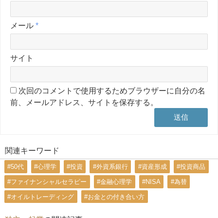
メール
*
サイト
次回のコメントで使用するためブラウザーに自分の名
前、メールアドレス、サイトを保存する。
関連キーワード
#50代
#心理学
#投資
#外資系銀行
#資産形成
#投資商品
#ファイナンシャルセラピー
#金融心理学
#NISA
#為替
#オイルトレーディング
#お金との付き合い方