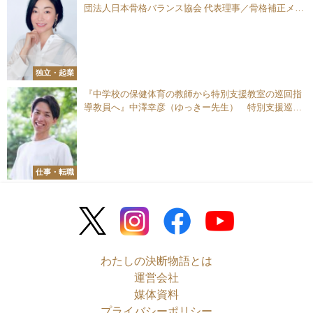
団法人日本骨格バランス協会 代表理事／骨格補正メイ
ク専門家
独立・起業
『中学校の保健体育の教師から特別支援教室の巡回指
導教員へ』中澤幸彦（ゆっきー先生） 特別支援巡回
教員
仕事・転職
わたしの決断物語とは
運営会社
媒体資料
プライバシーポリシー