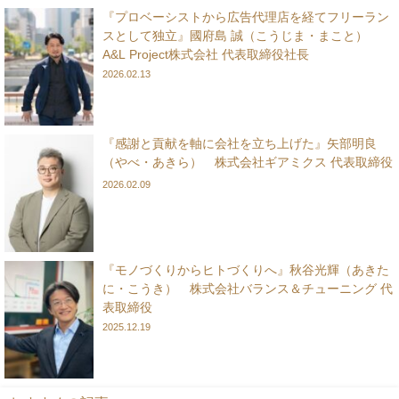
『プロベーシストから広告代理店を経てフリーラン
スとして独立』國府島 誠（こうじま・まこと）
A&L Project株式会社 代表取締役社長
2026.02.13
『感謝と貢献を軸に会社を立ち上げた』矢部明良
（やべ・あきら） 株式会社ギアミクス 代表取締役
2026.02.09
『モノづくりからヒトづくりへ』秋谷光輝（あきた
に・こうき） 株式会社バランス＆チューニング 代
表取締役
2025.12.19