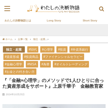
わたしの決断物語とは
Long Story
Short Story
ホーム
記事一覧
独立・起業
『「金融×心理学」のメソッドで1人ひとりに合った
独立・起業
#50代
#心理学
#投資
#外資系銀行
#資産形成
#投資商品
#ファイナンシャルセラピー
#金融心理学
#NISA
#為替
#オイルトレーディング
#お金との付き合い方
『「金融×心理学」のメソッドで1人ひとりに合っ
た資産形成をサポート』上原千華子 金融教育家
2024年10月25日