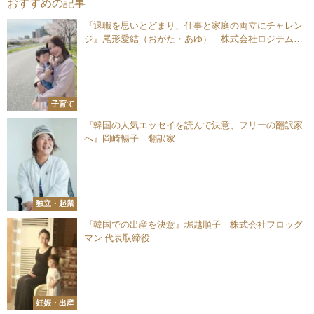
おすすめの記事
『退職を思いとどまり、仕事と家庭の両立にチャレン
ジ』尾形愛結（おがた・あゆ） 株式会社ロジテム九
州 福岡支店 主任
子育て
『韓国の人気エッセイを読んで決意、フリーの翻訳家
へ』岡崎暢子 翻訳家
独立・起業
『韓国での出産を決意』堀越順子 株式会社フロッグ
マン 代表取締役
妊娠・出産