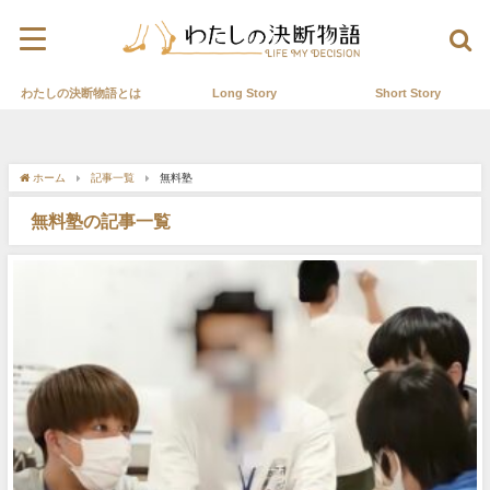
わたしの決断物語とは
Long Story
Short Story
ホーム
記事一覧
無料塾
無料塾の記事一覧