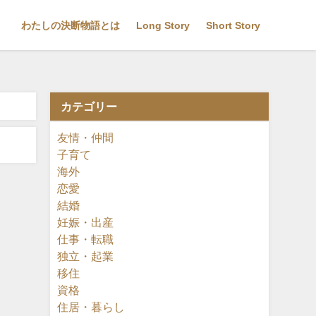
わたしの決断物語とは
Long Story
Short Story
カテゴリー
友情・仲間
子育て
海外
恋愛
結婚
妊娠・出産
仕事・転職
独立・起業
移住
資格
住居・暮らし