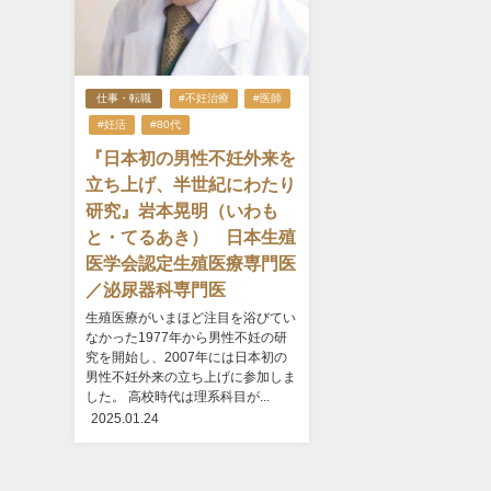
仕事・転職
#不妊治療
#医師
#妊活
#80代
『日本初の男性不妊外来を
立ち上げ、半世紀にわたり
研究』岩本晃明（いわも
と・てるあき） 日本生殖
医学会認定生殖医療専門医
／泌尿器科専門医
生殖医療がいまほど注目を浴びてい
なかった1977年から男性不妊の研
究を開始し、2007年には日本初の
男性不妊外来の立ち上げに参加しま
した。 高校時代は理系科目が...
2025.01.24