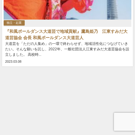
独立・起業
『和風ポールダンス大道芸で地域貢献』鷹島姫乃 江東すみだ大
道芸協会 会長 和風ポールダンス大道芸人
大道芸を「ただの人集め」の一環で終わらせず、地域活性化につなげていき
たい。そんな願いを託し、2022年、一般社団法人江東すみだ大道芸協会を設
立しました。 高校時...
2023.03.08