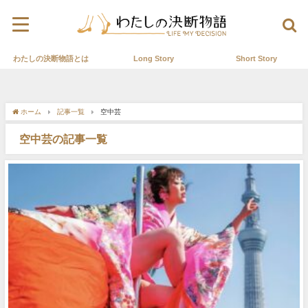
わたしの決断物語とは
Long Story
Short Story
ホーム
記事一覧
空中芸
空中芸の記事一覧