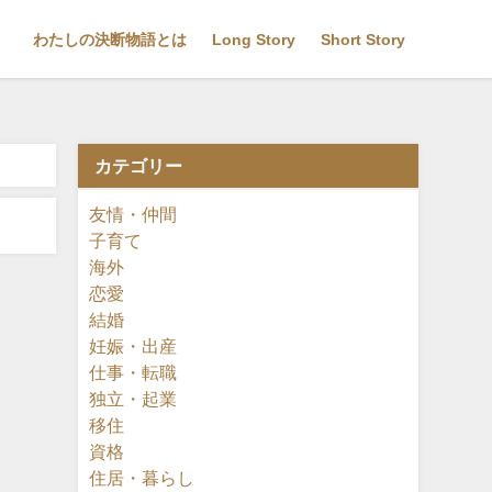
わたしの決断物語とは
Long Story
Short Story
カテゴリー
友情・仲間
子育て
海外
恋愛
結婚
妊娠・出産
仕事・転職
独立・起業
移住
資格
住居・暮らし