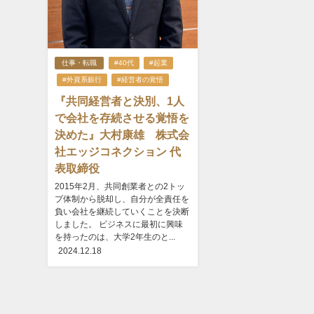
仕事・転職
#40代
#起業
#外資系銀行
#経営者の覚悟
『共同経営者と決別、1人
で会社を存続させる覚悟を
決めた』大村康雄 株式会
社エッジコネクション 代
表取締役
2015年2月、共同創業者との2トッ
プ体制から脱却し、自分が全責任を
負い会社を継続していくことを決断
しました。 ビジネスに最初に興味
を持ったのは、大学2年生のと...
2024.12.18