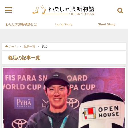
わたしの決断物語とは
Long Story
Short Story
ホーム
記事一覧
義足
義足の記事一覧