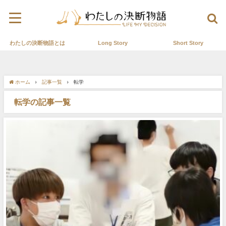
わたしの決断物語とは
Long Story
Short Story
ホーム
記事一覧
転学
転学の記事一覧