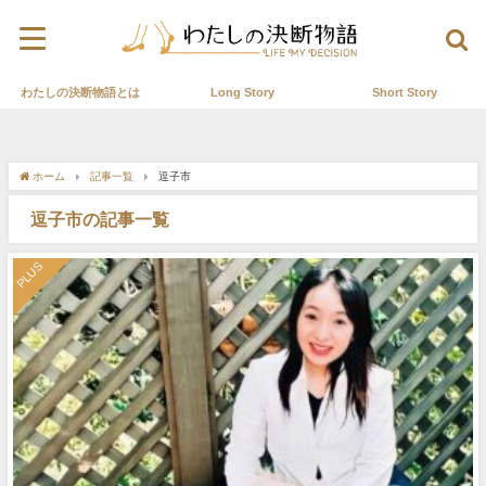
わたしの決断物語とは
Long Story
Short Story
ホーム
記事一覧
逗子市
逗子市の記事一覧
PLUS